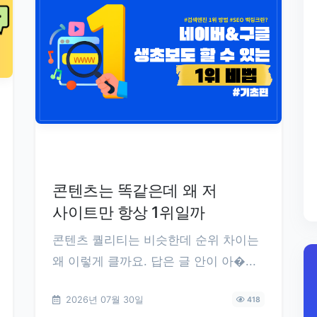
콘텐츠는 똑같은데 왜 저
사이트만 항상 1위일까
콘텐츠 퀄리티는 비슷한데 순위 차이는
왜 이렇게 클까요. 답은 글 안이 아�...
2026년 07월 30일
418