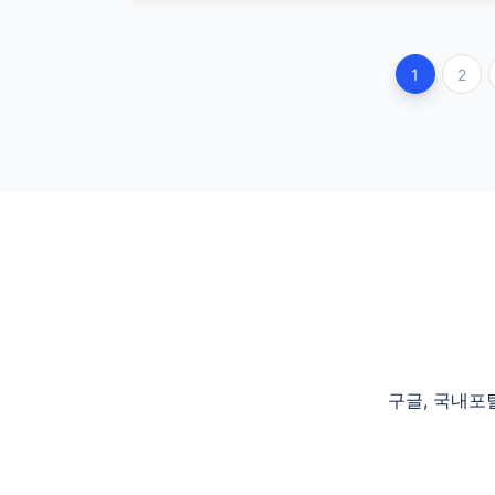
1
2
구글, 국내포